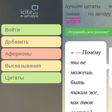
лучшие цитаты
н
темам
по автору
цитата
Войти
Отключить всю рекламу!
Добавить
«
— Почему
Афоризмы
ты не
Высказывания
можешь
Цитаты
быть
таким же,
как твоя
сестра?