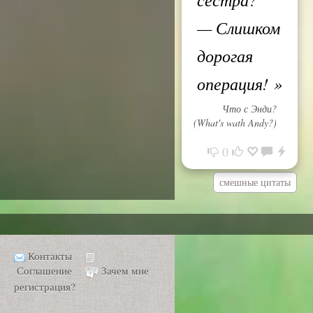
— Слишком
дорогая
операция!
»
Что с Энди?
(What's wath Andy?)
0
смешные цитаты
Контакты
Соглашение
Зачем мне
регистрация?