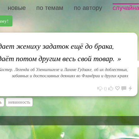
новые
по темам
по автору
случайна
аму!
дает жениху задаток ещё до брака,
даёт потом другим весь свой товар.
»
остер. Легенда об Уленшпигеле и Ламме Гудзаке, об их доблестных,
забавных и достославных деяниях во Фландрии и других краях
0
ь
невинность