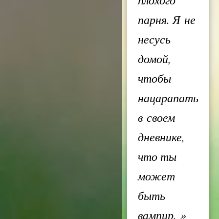
парня. Я не
несусь
домой,
чтобы
нацарапать
в своем
дневнике,
что ты
может
быть
вампир.
»