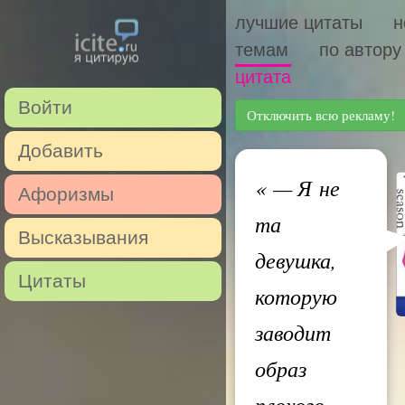
лучшие цитаты
н
темам
по автору
цитата
Войти
Отключить всю рекламу!
Добавить
«
— Я не
Афоризмы
та
Высказывания
девушка,
Цитаты
которую
заводит
образ
плохого