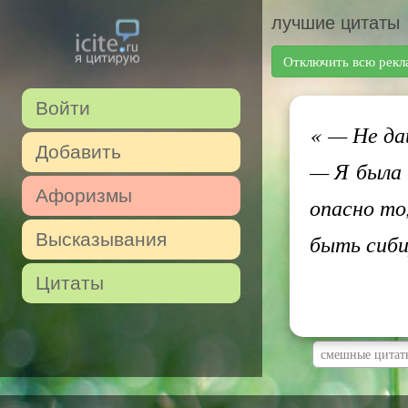
лучшие цитаты
Отключить всю рекл
Войти
«
— Не дай
Добавить
— Я была 
Афоризмы
опасно то
Высказывания
быть сиби
Цитаты
смешные цитат