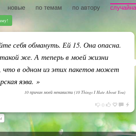
новые
по темам
по автору
случайна
аму!
те себя обмануть. Ей 15. Она опасна.
такой же. А теперь в моей жизни
, что в одном из этих пакетов может
рская язва.
»
10 причин моей ненависти (10 Things I Hate About You)
0
ы