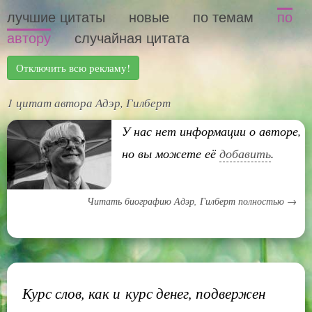
лучшие цитаты
новые
по темам
по
автору
случайная цитата
Отключить всю рекламу!
1 цитат автора Адэр, Гилберт
У нас нет информации о авторе,
но вы можете её
добавить
.
Читать биографию Адэр, Гилберт полностью →
Курс слов, как и курс денег, подвержен