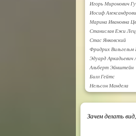
Игорь Миронович Г
Иосиф Александрови
Марина Ивановна Ц
Станислав Ежи Лец
Стас Янковский
Фридрих Вильгельм
Эдуард Аркадьевич 
Альберт Эйнштейн
Билл Гейтс
Нельсон Мандела
Зачем делать вид