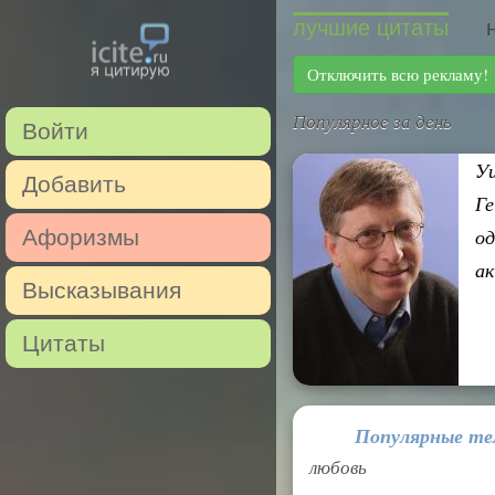
лучшие цитаты
Отключить всю рекламу!
Популярное за день
Войти
Уи
Добавить
Ге
од
Афоризмы
ак
Высказывания
Цитаты
Популярные т
любовь