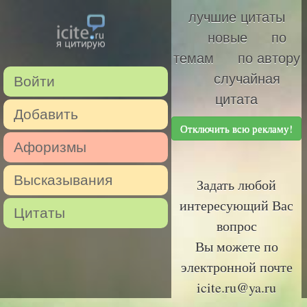
лучшие цитаты
новые
по
темам
по автору
случайная
Войти
цитата
Добавить
Отключить всю рекламу!
Афоризмы
Высказывания
Задать любой
интересующий Вас
Цитаты
вопрос
Вы можете по
электронной почте
icite.ru@ya.ru