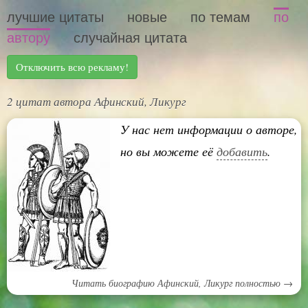
лучшие цитаты
новые
по темам
по
автору
случайная цитата
Отключить всю рекламу!
2 цитат автора Афинский, Ликург
У нас нет информации о авторе,
но вы можете её
добавить
.
Читать биографию Афинский, Ликург полностью →