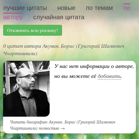
лучшие цитаты
новые
по темам
по
автору
случайная цитата
Отключить всю рекламу!
0 цитат автора Акунин, Борис (Григорий Шалвович
Чхартишвили)
У нас нет информации о авторе,
но вы можете её
добавить
.
Читать биографию Акунин, Борис (Григорий Шалвович
Чхартишвили) полностью →