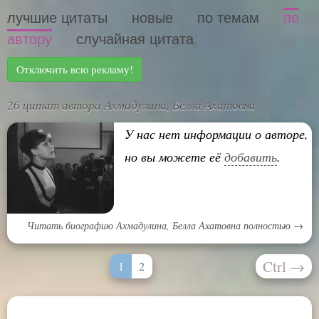
лучшие цитаты
новые
по темам
по
автору
случайная цитата
Отключить всю рекламу!
26 цитат автора Ахмадулина, Белла Ахатовна
У нас нет информации о авторе,
но вы можете её
добавить
.
Читать биографию Ахмадулина, Белла Ахатовна полностью →
Ctrl
→
1
2