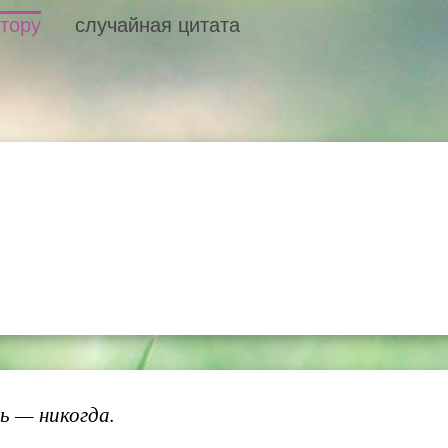
втору
случайная цитата
ь — никогда.