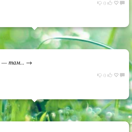
0
ь — там... →
0