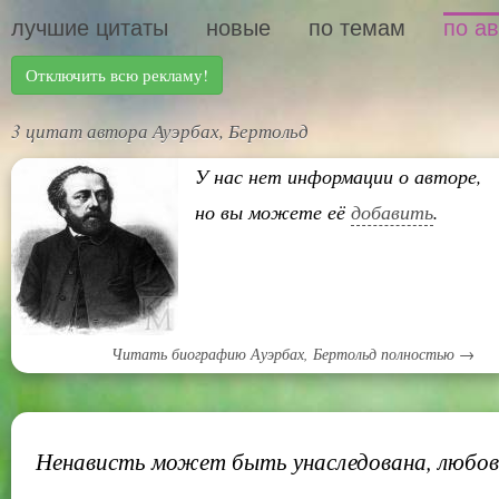
лучшие цитаты
новые
по темам
по а
Отключить всю рекламу!
3 цитат автора Ауэрбах, Бертольд
У нас нет информации о авторе,
но вы можете её
добавить
.
Читать биографию Ауэрбах, Бертольд полностью →
Ненависть может быть унаследована, любов