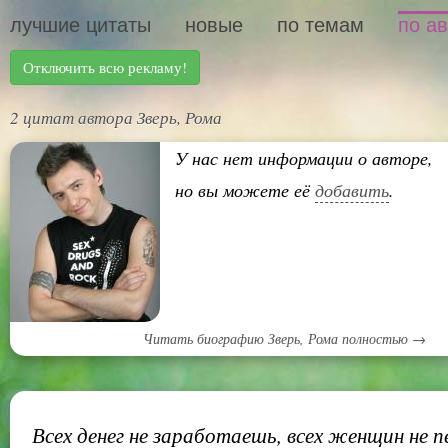
лучшие цитаты
новые
по темам
по а
Отключить всю рекламу!
2 цитат автора Зверь, Рома
У нас нет информации о авторе,
но вы можете её
добавить
.
Читать биографию Зверь, Рома полностью →
Всех денег не заработаешь, всех женщин не п