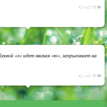
0
 буквой «л» идет мягкая «ю», запрыгивает на
0