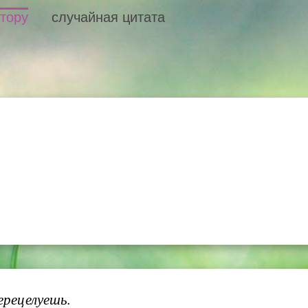
втору
случайная цитата
ерецелуешь.