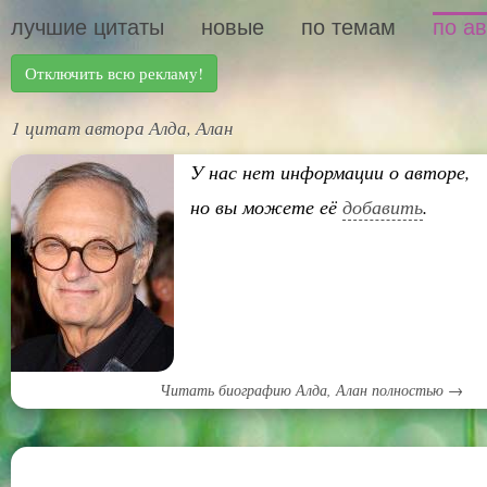
лучшие цитаты
новые
по темам
по а
Отключить всю рекламу!
1 цитат автора Алда, Алан
У нас нет информации о авторе,
но вы можете её
добавить
.
Читать биографию Алда, Алан полностью →