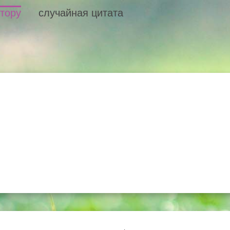
втору
случайная цитата