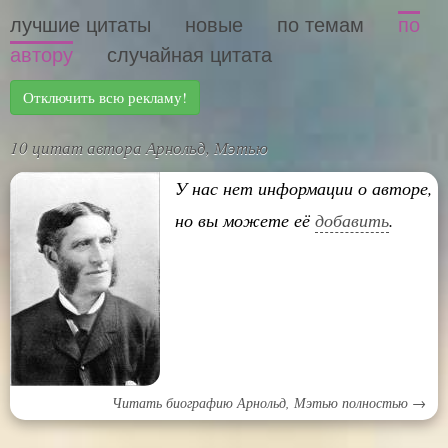
лучшие цитаты
новые
по темам
по
автору
случайная цитата
Отключить всю рекламу!
10 цитат автора Арнольд, Мэтью
У нас нет информации о авторе,
но вы можете её
добавить
.
Читать биографию Арнольд, Мэтью полностью →