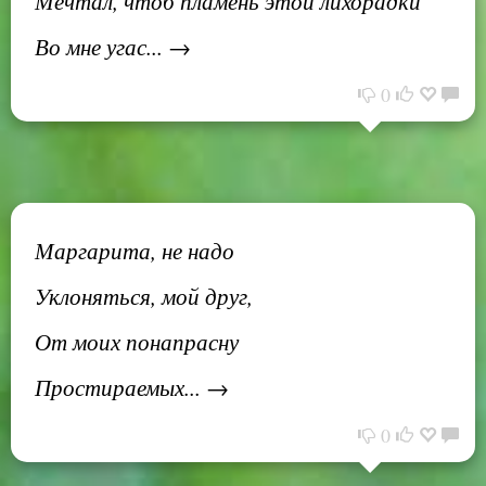
Мечтал, чтоб пламень этой лихорадки
Во мне угас... →
0
Маргарита, не надо
Уклоняться, мой друг,
От моих понапрасну
Простираемых... →
0