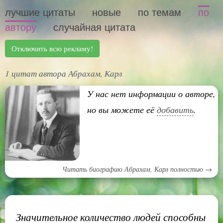
лучшие цитаты
новые
по темам
по
автору
случайная цитата
Отключить всю рекламу!
1 цитат автора Абрахам, Карл
У нас нет информации о авторе,
но вы можете её
добавить
.
Читать биографию Абрахам, Карл полностью →
Значительное количество людей способны