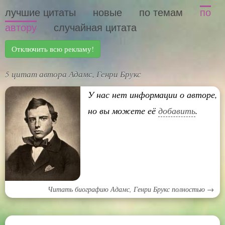
лучшие цитаты
новые
по темам
по
автору
случайная цитата
Отключить всю рекламу!
5 цитат автора Адамс, Генри Брукс
У нас нет информации о авторе,
но вы можете её
добавить
.
Читать биографию Адамс, Генри Брукс полностью →