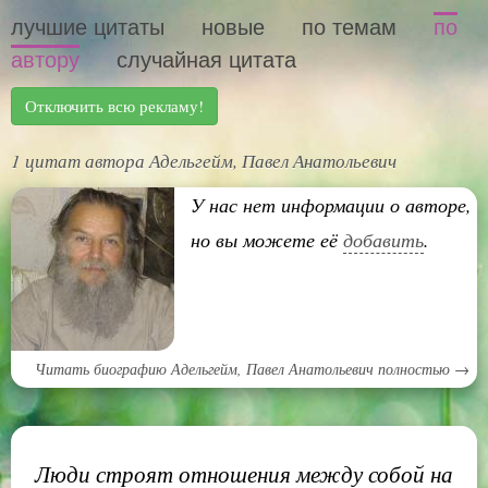
лучшие цитаты
новые
по темам
по
автору
случайная цитата
Отключить всю рекламу!
1 цитат автора Адельгейм, Павел Анатольевич
У нас нет информации о авторе,
но вы можете её
добавить
.
Читать биографию Адельгейм, Павел Анатольевич полностью →
Люди строят отношения между собой на