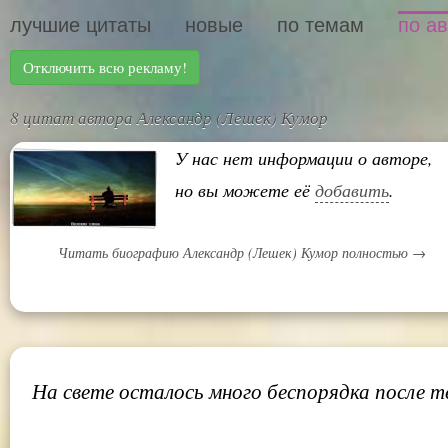
лучшие цитаты
новые
по темам
по а
Отключить всю рекламу!
8 цитат автора Александр (Лешек) Кумор
У нас нет информации о авторе,
но вы можете её
добавить
.
Читать биографию Александр (Лешек) Кумор полностью →
На свете осталось много беспорядка после те