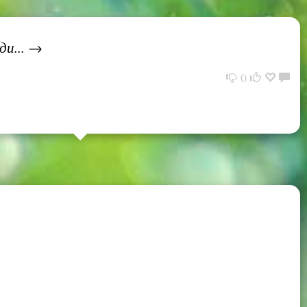
ди... →
0