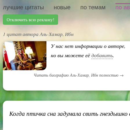
лучшие цитаты
новые
по темам
по а
Отключить всю рекламу!
1 цитат автора Аль-Хамар, Ибн
У нас нет информации о авторе,
но вы можете её
добавить
.
Читать биографию Аль-Хамар, Ибн полностью →
Когда птичка сна задумала свить гнездышко в