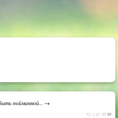
 быть пойманной... →
0