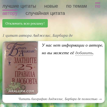
лучшие цитаты
новые
по темам
по
автору
случайная цитата
Отключить всю рекламу!
1 цитат автора Анджелис, Барбара де
У нас нет информации о авторе,
но вы можете её
добавить
.
Читать биографию Анджелис, Барбара де полностью →