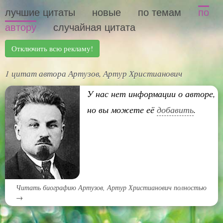
лучшие цитаты
новые
по темам
по
автору
случайная цитата
Отключить всю рекламу!
1 цитат автора Артузов, Артур Христианович
У нас нет информации о авторе,
но вы можете её
добавить
.
Читать биографию Артузов, Артур Христианович полностью
→