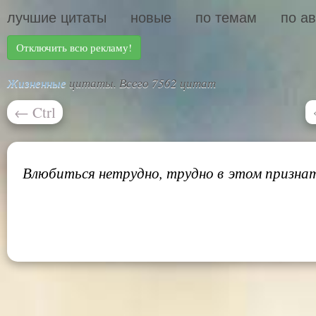
лучшие цитаты
новые
по темам
по а
Отключить всю рекламу!
Жизненные
цитаты. Всего 7562 цитат
←
Ctrl
Влюбиться нетрудно, трудно в этом признат