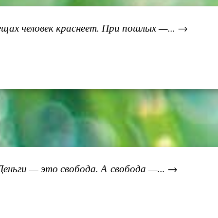
щах человек краснеет. При пошлых —... →
еньги — это свобода. А свобода —... →