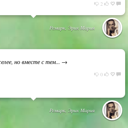
2
Ремарк, Эрих Мария
лее, но вместе с тем... →
0
Ремарк, Эрих Мария