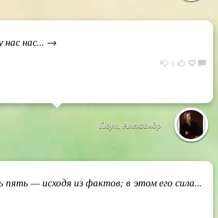
 нас нас... →
1
Поуп, Александр
пять — исходя из фактов; в этом его сила...