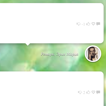
-1
Ремарк, Эрих Мария
2