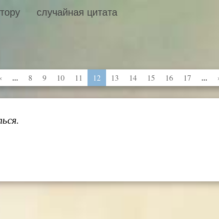
втору
случайная цитата
...
...
«
8
9
10
11
12
13
14
15
16
17
ься.