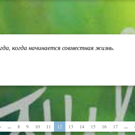
гда, когда начинается совместная жизнь.
...
...
«
8
9
10
11
12
13
14
15
16
17