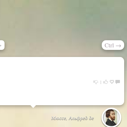
Ctrl
→
»
1
Мюссе, Альфред де