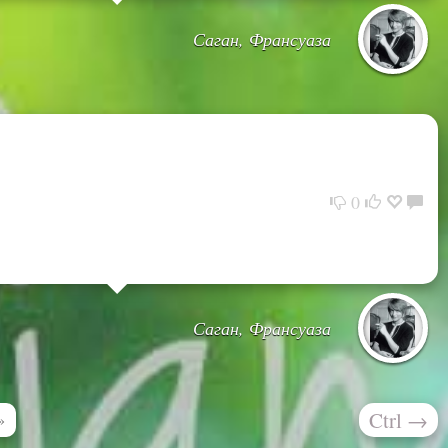
Саган, Франсуаза
0
Саган, Франсуаза
Ctrl
→
»