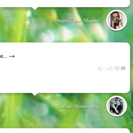
Ремарк, Эрих Мария
м... →
3
Саган, Франсуаза