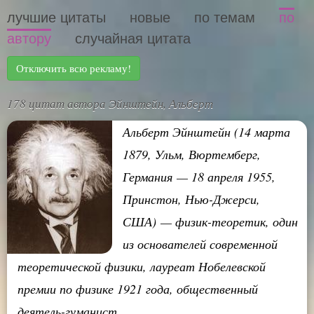
лучшие цитаты
новые
по темам
по
автору
случайная цитата
Отключить всю рекламу!
178 цитат автора Эйнштейн, Альберт
Альберт Эйнштейн (14 марта
1879, Ульм, Вюртемберг,
Германия — 18 апреля 1955,
Принстон, Нью-Джерси,
США) — физик-теоретик, один
из основателей современной
теоретической физики, лауреат Нобелевской
премии по физике 1921 года, общественный
деятель-гуманист.