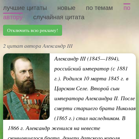
лучшие цитаты
новые
по темам
по
автору
случайная цитата
Отключить всю рекламу!
2 цитат автора Александр III
Александр III (1845—1894),
российский император (с 1881
г.). Родился 10 марта 1845 г. в
Царском Селе. Второй сын
императора Александра II. После
смерти старшего брата Николая
(1865 г.) стал наследником. В
1866 г. Александр женился на невесте
скончавшегося брата, дочери датского короля