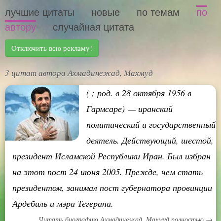
лучшие цитаты
новые
по темам
по
автору
случайная цитата
Отключить всю рекламу!
3 цитат автора Ахмадинежад, Махмуд
( ; род. в 28 октября 1956 в
Гармсаре) — иранский
политический и государственный
деятель. Действующий, шестой,
президент Исламской Республики Иран. Был избран
на этот пост 24 июня 2005. Прежде, чем стать
президентом, занимал пост губернатора провинции
Ардебиль и мэра Тегерана.
Читать биографию Ахмадинежад, Махмуд полностью →