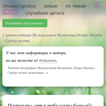
лучшие цитаты
новые
по темам
по
автору
случайная цитата
Отключить всю рекламу!
1 цитат автора Музыкальный Коллектив Петра Налича
- Сердце поэта
У нас нет информации о авторе,
но вы можете её
добавить
.
Читать биографию Музыкальный Коллектив Петра Налича -
Сердце поэта полностью →
Пустая ты, нет в тебе искры божьей!