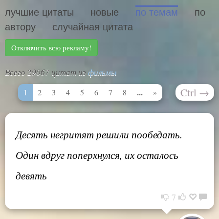
лучшие цитаты
новые
по темам
по
автору
случайная цитата
Отключить всю рекламу!
Всего 29067 цитат из
фильмы
Ctrl
→
...
1
2
3
4
5
6
7
8
»
Десять негритят решили пообедать.
Один вдруг поперхнулся, их осталось
девять
7