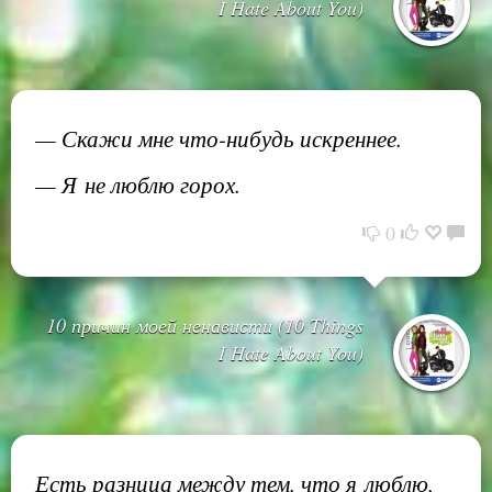
I Hate About You)
— Скажи мне что-нибудь искреннее.
— Я не люблю горох.
0
10 причин моей ненависти (10 Things
I Hate About You)
Есть разница между тем, что я люблю,