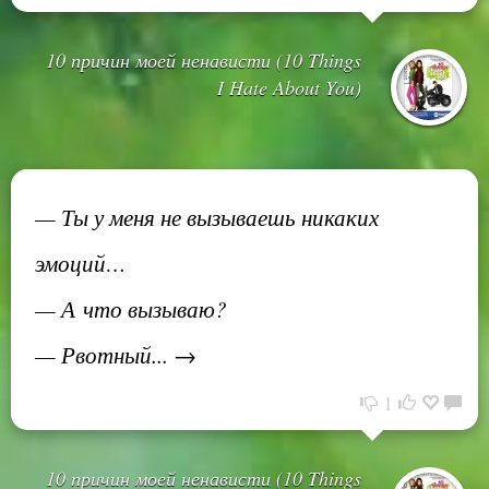
10 причин моей ненависти (10 Things
I Hate About You)
— Ты у меня не вызываешь никаких
эмоций…
— А что вызываю?
— Рвотный... →
1
10 причин моей ненависти (10 Things