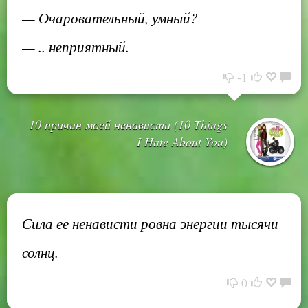
— Очаровательный, умный?
— .. неприятный.
-1
10 причин моей ненависти (10 Things
I Hate About You)
Сила ее ненависти ровна энергии тысячи
солнц.
0