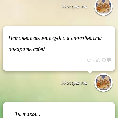
10 негритят
Истинное величие судьи в способности
покарать себя!
3
10 негритят
— Ты такой..