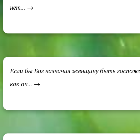
нет... →
Если бы Бог назначил женщину быть госпожой
как он... →