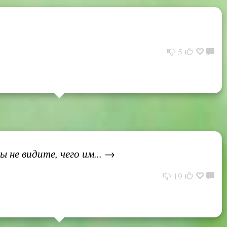
5
 не видите, чего им... →
19