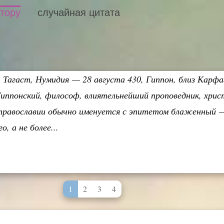
втору
случайная цитата
4, Тагаст, Нумидия — 28 августа 430, Гиппон, близ Кар
иппонский, философ, влиятельнейший проповедник, хрис
в православии обычно именуется с эпитетом блаженный 
, а не более...
1
2
3
4