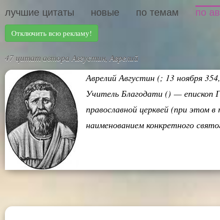
лучшие цитаты
новые
по темам
по а
Отключить всю рекламу!
47 цитат автора Августин, Аврелий
Аврелий Августин (; 13 ноября 35
Учитель Благодати () — епископ Г
православной церквей (при этом 
наименованием конкретного святого