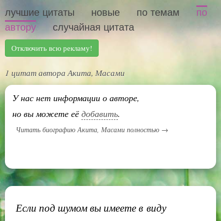
лучшие цитаты
новые
по темам
по
автору
случайная цитата
Отключить всю рекламу!
1 цитат автора Акита, Масами
У нас нет информации о авторе,
но вы можете её
добавить
.
Читать биографию Акита, Масами полностью →
Если под шумом вы имеете в виду