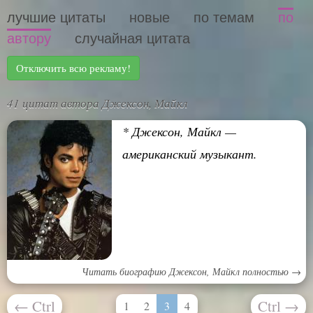
лучшие цитаты
новые
по темам
по
автору
случайная цитата
Отключить всю рекламу!
41 цитат автора Джексон, Майкл
* Джексон, Майкл —
американский музыкант.
Читать биографию Джексон, Майкл полностью →
←
Ctrl
Ctrl
→
1
2
3
4