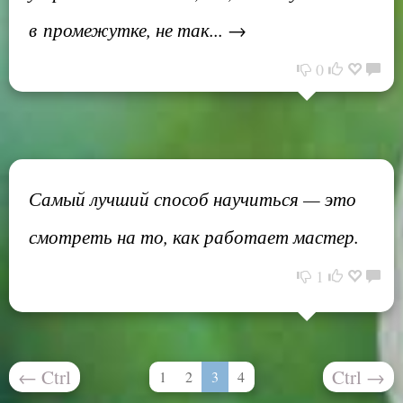
в промежутке, не так... →
0
Самый лучший способ научиться — это
смотреть на то, как работает мастер.
1
←
Ctrl
Ctrl
→
1
2
3
4