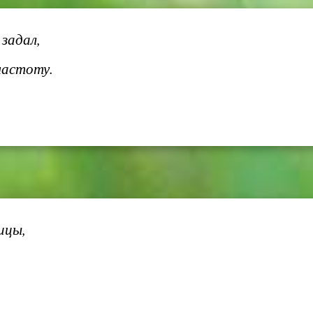
 задал,
 частоту.
ицы,