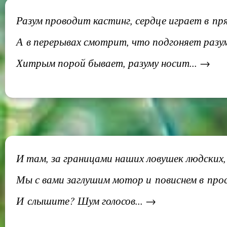
Разум проводит кастинг, сердце играет в пр
А в перерывах смотрит, что подгоняет разу
Хитрым порой бывает, разуму носит... →
И там, за границами наших ловушек людских,
Мы с вами заглушим мотор и повиснем в про
И слышите? Шум голосов... →