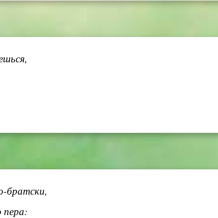
ешься,
о-братски,
 пера: