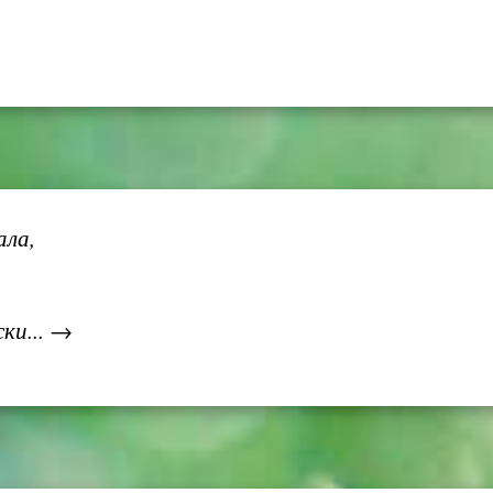
ала,
ки... →