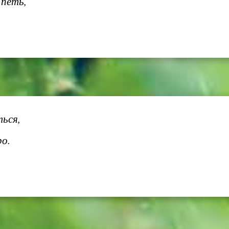
 петь,
ться,
ро.