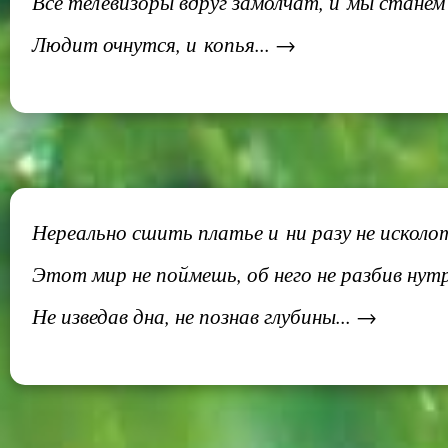
Все телевизоры вдруг замолчат, и мы станем
Людит очнутся, и копья... →
Нереально сшить платье и ни разу не исколо
Этот мир не поймешь, об него не разбив нут
Не изведав дна, не познав глубины... →