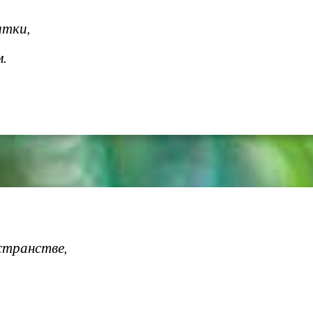
ятки,
м.
странстве,