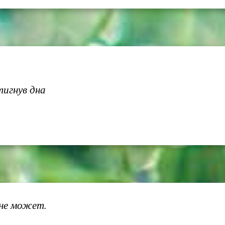
игнув дна
 не может.