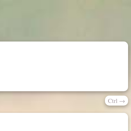
Ctrl
→