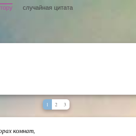
втору
случайная цитата
1
2
3
орах комнат,