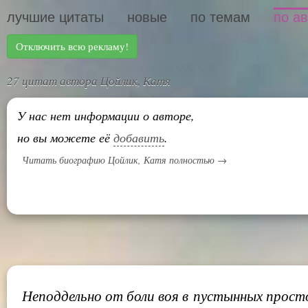
лучшие цитаты
новые
по темам
по а
Отключить всю рекламу!
27 цитат автора Цойлик, Катя
У нас нет информации о авторе,
но вы можете её
добавить
.
Читать биографию Цойлик, Катя полностью →
Неподдельно от боли воя в пустынных прост