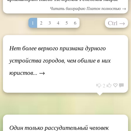
Читать биографию Платон полностью →
Ctrl
→
1
2
3
4
5
6
Нет более верного признака дурного
устройства городов, чем обилие в них
юристов... →
2
Один только рассудительный человек