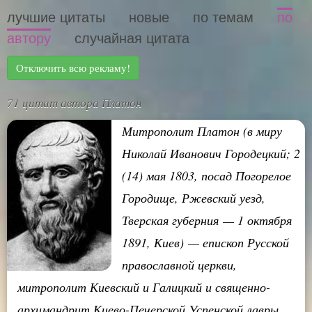
лучшие цитаты
новые
по темам
по
автору
случайная цитата
Отключить всю рекламу!
71 цитат автора Платон
Митрополит Платон (в миру
Николай Иванович Городецкий; 2
(14) мая 1803, посад Погорелое
Городище, Ржевский уезд,
Тверская губерния — 1 октября
1891, Киев) — епископ Русской
православной церкви,
митрополит Киевский и Галицкий и священно-
архимандрит Киево-Печерской Успенской лавры.