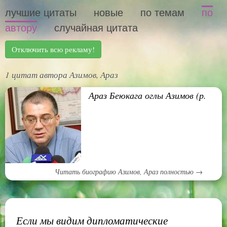
лучшие цитаты
новые
по темам
по
автору
случайная цитата
Отключить всю рекламу!
1 цитат автора Азимов, Араз
Араз Беюкага оглы Азимов (р.
Читать биографию Азимов, Араз полностью →
Если мы видим дипломатические