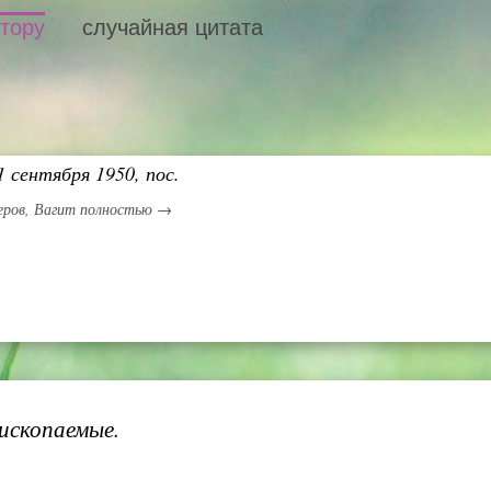
втору
случайная цитата
 сентября 1950, пос.
еров, Вагит полностью →
 ископаемые.