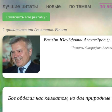
лучшие цитаты
новые
по темам
по а
Отключить всю рекламу!
2 цитат автора Алекперов, Вагит
Ваги?т Юсу?фович Алекпе?ров (; 1
Читать биографию Алекп
Бог обделил нас климатом, но дал природные