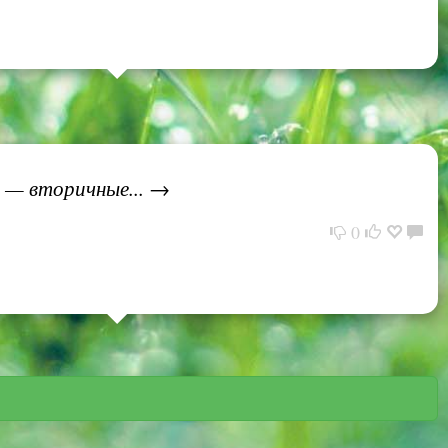
, — вторичные... →
0