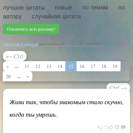
лучшие цитаты
новые
по темам
по
автору
случайная цитата
Отключить всю рекламу!
Мотивирующие
цитаты. Всего 2216 цитат
←
Ctrl
...
«
11
12
13
14
15
16
17
18
19
...
20
»
Ctrl
→
Живи так, чтобы знакомым стало скучно,
когда ты умрешь.
2