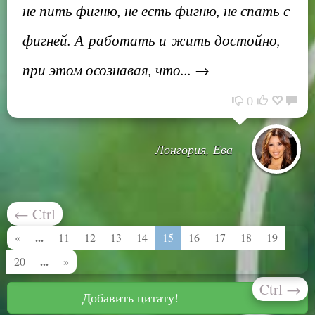
не пить фигню, не есть фигню, не спать с
фигней. А работать и жить достойно,
при этом осознавая, что... →
0
Лонгория, Ева
←
Ctrl
...
«
11
12
13
14
15
16
17
18
19
...
20
»
Ctrl
→
Добавить цитату!