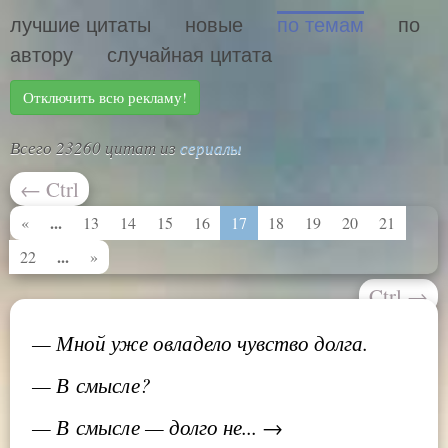
лучшие цитаты
новые
по темам
по
автору
случайная цитата
Отключить всю рекламу!
Всего 23260 цитат из
сериалы
←
Ctrl
...
«
13
14
15
16
17
18
19
20
21
...
22
»
Ctrl
→
— Мной уже овладело чувство долга.
— В смысле?
— В смысле — долго не... →