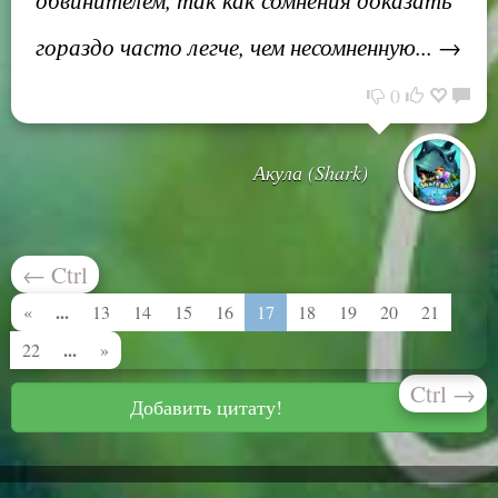
гораздо часто легче, чем несомненную... →
0
Акула (Shark)
←
Ctrl
...
«
13
14
15
16
17
18
19
20
21
...
22
»
Ctrl
→
Добавить цитату!