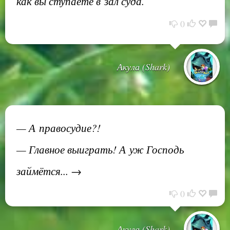
как вы ступаете в зал суда.
0
Акула (Shark)
— А правосудие?!
— Главное выиграть! А уж Господь
займётся... →
0
Акула (Shark)