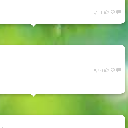
-1
0
 →