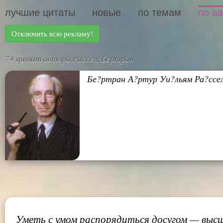
лучшие цитаты
новые
по темам
по а
Отключить всю рекламу!
74 цитат автора Рассел, Бертран
Бе?ртран А?ртур Уи?льям Ра?ссел
Уметь с умом распорядиться досугом — высш