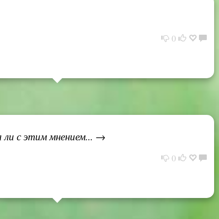
0
 ли с этим мнением... →
0