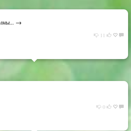
лны... →
11
0