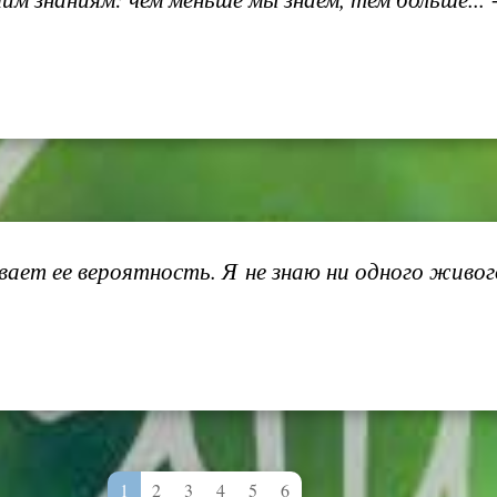
ает ее вероятность. Я не знаю ни одного живого
1
2
3
4
5
6