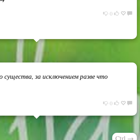
0
 существа, за исключением разве что
0
Ctrl
→