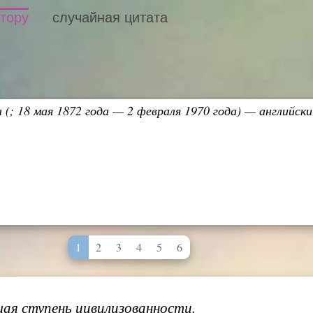
втору
случайная цитата
 (; 18 мая 1872 года — 2 февраля 1970 года) — английс
1
2
3
4
5
6
ая ступень цивилизованности.