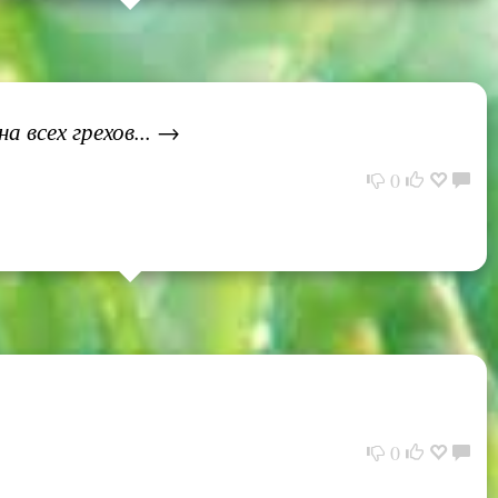
а всех грехов... →
0
0