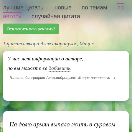
лучшие цитаты
новые
по темам
по
автору
случайная цитата
Отключить всю рекламу!
1 цитат автора Александропулос, Мицос
У нас нет информации о авторе,
но вы можете её
добавить
.
Читать биографию Александропулос, Мицос полностью →
На долю армян выпало жить в суровом