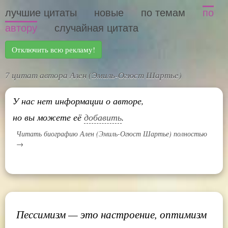
лучшие цитаты
новые
по темам
по
автору
случайная цитата
Отключить всю рекламу!
7 цитат автора Ален (Эмиль-Огюст Шартье)
У нас нет информации о авторе,
но вы можете её
добавить
.
Читать биографию Ален (Эмиль-Огюст Шартье) полностью
→
Пессимизм — это настроение, оптимизм