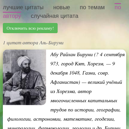
лучшие цитаты
новые
по темам
по
автору
случайная цитата
Отключить всю рекламу!
1 цитат автора Аль-Бируни
Абу Райхан Бируни (? 4 сентября
973, город Кят, Хорезм, — 9
декабря 1048, Газни, совр.
Афганистан) — великий учёный
из Хорезма, автор
многочисленных капитальных
трудов по истории, географии,
филологии, астрономии, математике, геодезии,
минералогии, фармакологии, геологии и др. Бируни