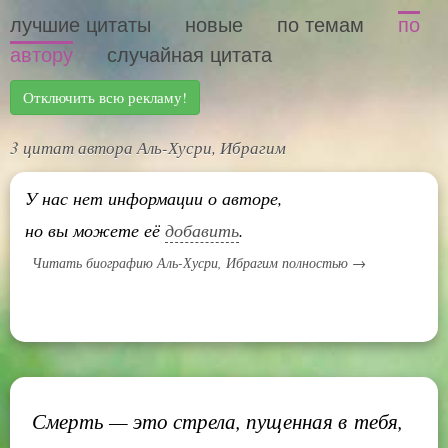
лучшие цитаты
новые
по темам
по
автору
случайная цитата
Отключить всю рекламу!
3 цитат автора Аль-Хусри, Ибрагим
У нас нет информации о авторе,
но вы можете её
добавить
.
Читать биографию Аль-Хусри, Ибрагим полностью →
Смерть — это стрела, пущенная в тебя,