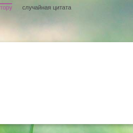
втору
случайная цитата