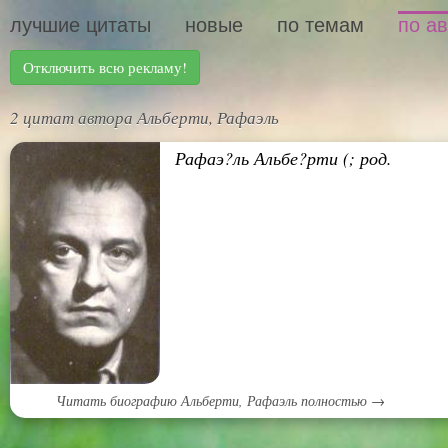
лучшие цитаты
новые
по темам
по а
Отключить всю рекламу!
2 цитат автора Альберти, Рафаэль
Рафаэ?ль Альбе?рти (; род.
Читать биографию Альберти, Рафаэль полностью →