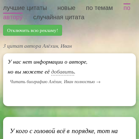
лучшие цитаты
новые
по темам
по
автору
случайная цитата
Отключить всю рекламу!
3 цитат автора Алёхин, Иван
У нас нет информации о авторе,
но вы можете её
добавить
.
Читать биографию Алёхин, Иван полностью →
У кого с головой всё в порядке, тот на