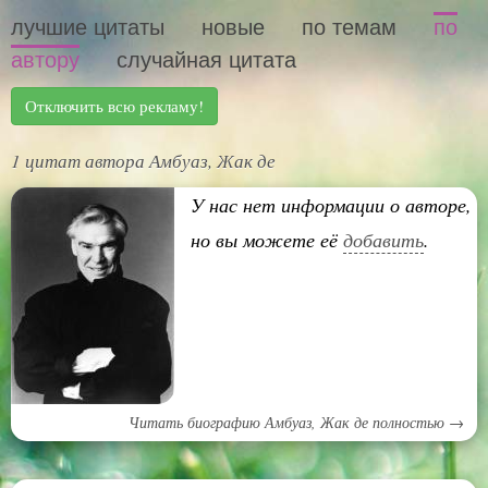
лучшие цитаты
новые
по темам
по
автору
случайная цитата
Отключить всю рекламу!
1 цитат автора Амбуаз, Жак де
У нас нет информации о авторе,
но вы можете её
добавить
.
Читать биографию Амбуаз, Жак де полностью →