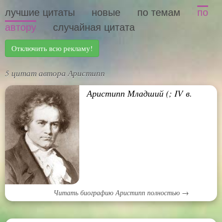
лучшие цитаты
новые
по темам
по
автору
случайная цитата
Отключить всю рекламу!
5 цитат автора Аристипп
Аристипп Младший (; IV в.
Читать биографию Аристипп полностью →