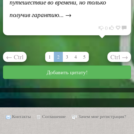
путешествие во времени, но только
получив гарантию... →
0
←
Ctrl
Ctrl
→
1
2
3
4
5
Добавить цитату!
Контакты
Соглашение
Зачем мне регистрация?