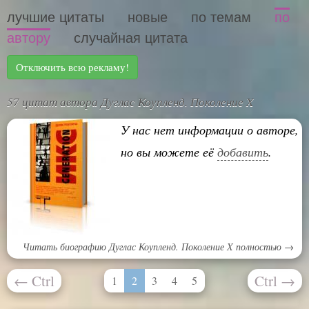
лучшие цитаты
новые
по темам
по
автору
случайная цитата
Отключить всю рекламу!
57 цитат автора Дуглас Коупленд. Поколение X
У нас нет информации о авторе,
но вы можете её
добавить
.
Читать биографию Дуглас Коупленд. Поколение X полностью →
←
Ctrl
Ctrl
→
1
2
3
4
5