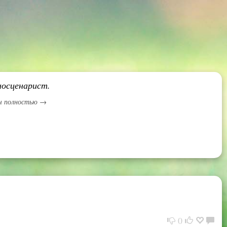
носценарист.
ич полностью →
0