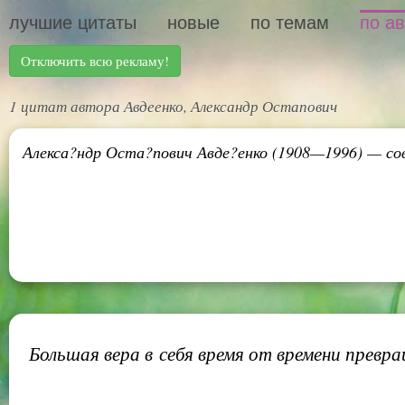
лучшие цитаты
новые
по темам
по а
Отключить всю рекламу!
1 цитат автора Авдеенко, Александр Остапович
Алекса?ндр Оста?пович Авде?енко (1908—1996) — сов
Большая вера в себя время от времени превра