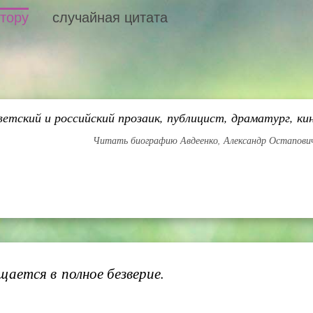
втору
случайная цитата
етский и российский прозаик, публицист, драматург, ки
Читать биографию Авдеенко, Александр Остапов
щается в полное безверие.