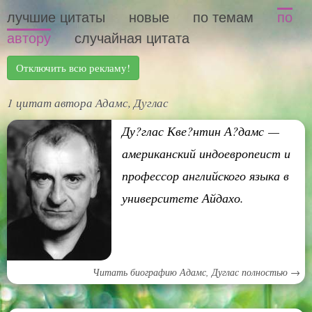
лучшие цитаты
новые
по темам
по
автору
случайная цитата
Отключить всю рекламу!
1 цитат автора Адамс, Дуглас
Ду?глас Кве?нтин А?дамс —
американский индоевропеист и
профессор английского языка в
университете Айдахо.
Читать биографию Адамс, Дуглас полностью →