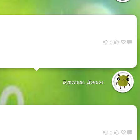
0
Бурстин, Дэниэл
0