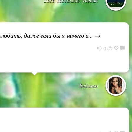
Басе, Масахидэ, ученик
 любить, даже если бы я ничего в... →
0
Бейонсе