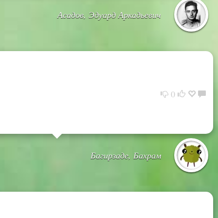
Асадов, Эдуард Аркадьевич
→
0
Багирзаде, Бахрам