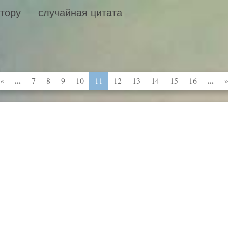
втору
случайная цитата
...
...
«
7
8
9
10
11
12
13
14
15
16