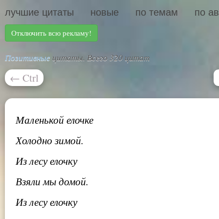
лучшие цитаты
новые
по темам
по а
Отключить всю рекламу!
Позитивные
цитаты. Всего 320 цитат
←
Ctrl
Маленькой елочке
Холодно зимой.
Из лесу елочку
Взяли мы домой.
Из лесу елочку