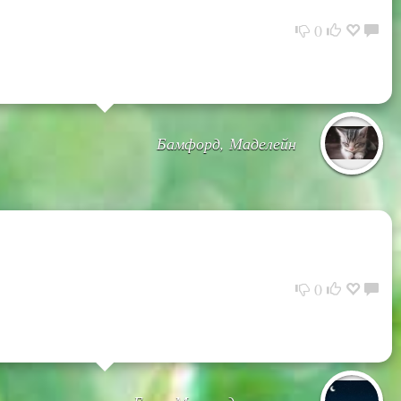
0
Бамфорд, Маделейн
0