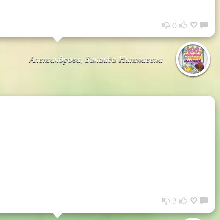
0
Александрова, Зинаида Николаевна
2