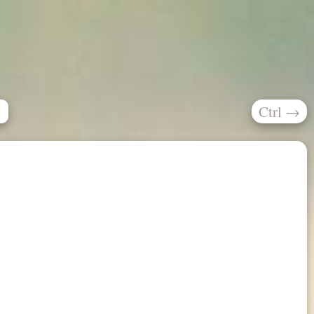
Ctrl
→
»