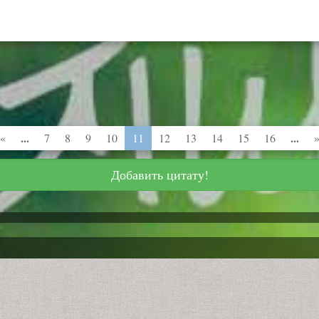
...
...
«
7
8
9
10
11
12
13
14
15
16
Добавить цитату!