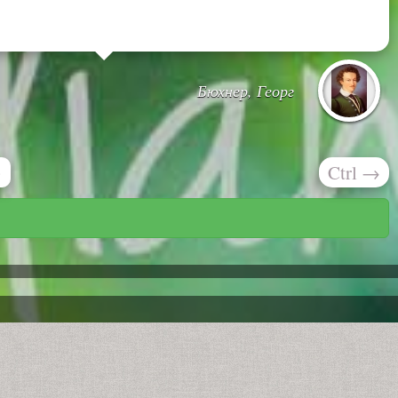
Бюхнер, Георг
Ctrl
→
»