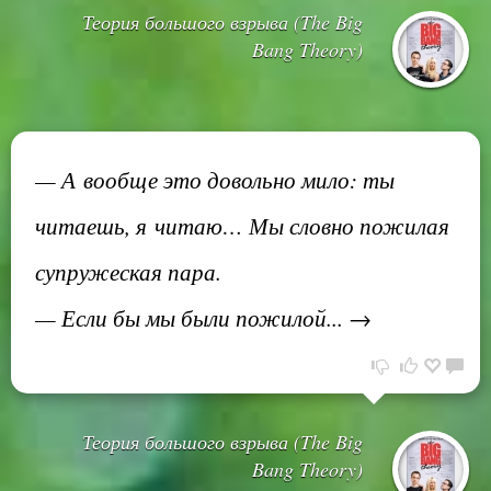
Теория большого взрыва (The Big
Bang Theory)
— А вообще это довольно мило: ты
читаешь, я читаю… Мы словно пожилая
супружеская пара.
— Если бы мы были пожилой... →
Теория большого взрыва (The Big
Bang Theory)