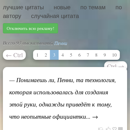
лучшие цитаты
новые
по темам
по
автору
случайная цитата
Отключить всю рекламу!
Всего 93 высказываний
Пенни
←
Ctrl
1
2
3
4
5
6
7
8
9
10
Ctrl
→
— Понимаешь ли, Пенни, та технология,
которая использовалась для создания
этой руки, однажды приведёт к тому,
что неопытные официантки... →