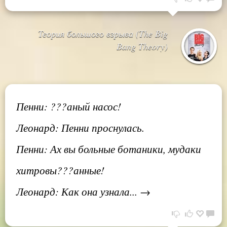
Теория большого взрыва (The Big
Bang Theory)
Пенни: ???аный насос!
Леонард: Пенни проснулась.
Пенни: Ах вы больные ботаники, мудаки
хитровы???анные!
Леонард: Как она узнала... →