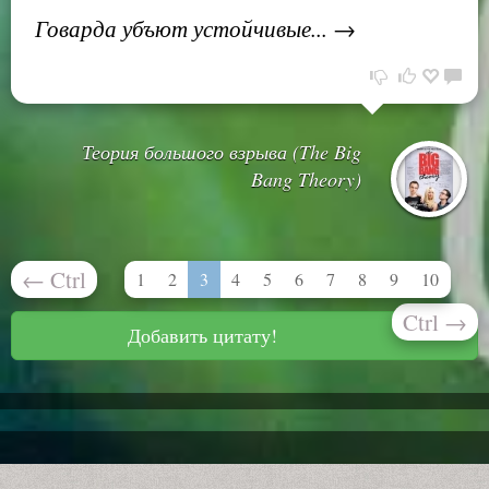
Говарда убъют устойчивые... →
Теория большого взрыва (The Big
Bang Theory)
←
Ctrl
1
2
3
4
5
6
7
8
9
10
Ctrl
→
Добавить цитату!